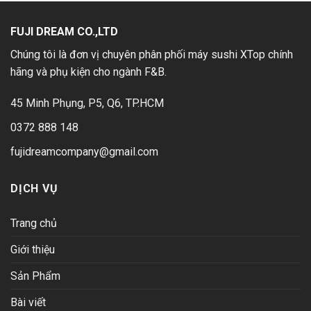
Machine
(X1)
FUJI DREAM CO.,LTD
Chúng tôi là đơn vị chuyên phân phối máy sushi XTop chính
hãng và phụ kiện cho ngành F&B.
45 Minh Phụng, P5, Q6, TP.HCM
0372 888 148
fujidreamcompany@gmail.com
DỊCH VỤ
Trang chủ
Giới thiệu
Sản Phẩm
Bài viết