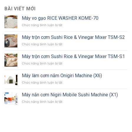
BÀI VIẾT MỚI
Máy vo gạo RICE WASHER KOME-70
Chức năng bình luận bị tắt
ở
Máy
vo
Máy trộn cơm Sushi Rice & Vinegar Mixer TSM-S2
gạo
Chức năng bình luận bị tắt
ở
RICE
Máy
WASHER
trộn
KOME-
Máy trộn cơm Sushi Rice & Vinegar Mixer TSM-S1
cơm
70
Chức năng bình luận bị tắt
ở
Sushi
Máy
Rice
trộn
&
Máy làm cơm nắm Onigiri Machine (X6)
cơm
Vinegar
Chức năng bình luận bị tắt
ở
Sushi
Mixer
Máy
Rice
TSM-
làm
&
Máy nắn cơm Nigiri Mobile Sushi Machine (X1)
S2
cơm
Vinegar
Chức năng bình luận bị tắt
ở
nắm
Mixer
Máy
Onigiri
TSM-
nắn
Machine
S1
cơm
(X6)
Nigiri
Mobile
Sushi