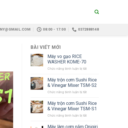
ANY@GMAIL.COM
08:00 - 17:00
0372888148
BÀI VIẾT MỚI
Máy vo gạo RICE
WASHER KOME-70
Chức năng bình luận bị tắt
ở
Máy
vo
Máy trộn cơm Sushi Rice
gạo
& Vinegar Mixer TSM-S2
RICE
Chức năng bình luận bị tắt
ở
WASHER
Máy
KOME-
trộn
Máy trộn cơm Sushi Rice
70
cơm
& Vinegar Mixer TSM-S1
Sushi
Chức năng bình luận bị tắt
ở
Rice
Máy
&
trộn
Máy làm cơm nắm Onigiri
Vinegar