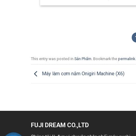
This entry was posted in
Sản Phẩm
. Bookmark the
permalink
.
Máy làm cơm nắm Onigiri Machine (X6)
FUJI DREAM CO.,LTD