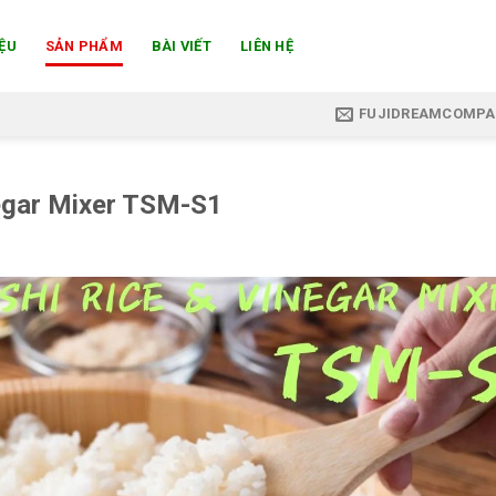
IỆU
SẢN PHẨM
BÀI VIẾT
LIÊN HỆ
FUJIDREAMCOMP
egar Mixer TSM-S1